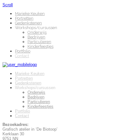
Scroll
Marieke Keuken
Portretten
Gedenkstenen
Workshops/cursussen
Onderwijs
Bedrijven
Particulieren
Kinderfeestjes
Portfolio
Contact
Marieke Keuken
Portretten
Gedenkstenen
Workshops/cursussen
Onderwijs
Bedrijven
Particulieren
Kinderfeestjes
Portfolio
Contact
Bezoekadres:
Grafisch atelier in ‘De Biotoop’
Kerklaan 30
9751 NN