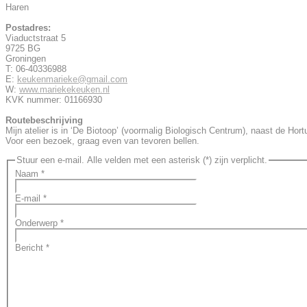
Haren
Postadres:
Viaductstraat 5
9725 BG
Groningen
T: 06-40336988
E:
keukenmarieke@gmail.com
W:
www.mariekekeuken.nl
KVK nummer: 01166930
Routebeschrijving
Mijn atelier is in ‘De Biotoop’ (voormalig Biologisch Centrum), naast de Hort
Voor een bezoek, graag even van tevoren bellen.
Stuur een e-mail. Alle velden met een asterisk (*) zijn verplicht.
Naam
*
E-mail
*
Onderwerp
*
Bericht
*