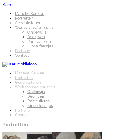
Scroll
Marieke Keuken
Portretten
Gedenkstenen
Workshops/cursussen
Onderwijs
Bedrijven
Particulieren
Kinderfeestjes
Portfolio
Contact
Marieke Keuken
Portretten
Gedenkstenen
Workshops/cursussen
Onderwijs
Bedrijven
Particulieren
Kinderfeestjes
Portfolio
Contact
Portretten